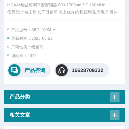
InGaAs增益可调平衡探测器 800-1700nm DC 100MHz
筱晓光子自主研发了目前市场上优秀的程控增益光电平衡探测
器，该探测器通过软件方便快捷调节增益，增益调节范围高达31
dB，Max. 增益高达60KV/A。在增益调节过程中，调节速度快，
产品型号：ABD-100M-A
噪声低，输出信噪比以及信号带宽不受影响，te别适用于科研、
更新时间：2025-08-22
设备集成。
厂商性质：经销商
访问量：2072
产品咨询
16628709332
产品分类
相关文章