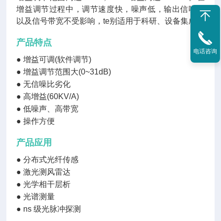
增益调节过程中，调节速度快，噪声低，输出信噪比
以及信号带宽不受影响，te别适用于科研、设备集成。
产品特点
电话咨询
● 增益可调(软件调节)
●
增益调节范围大(0~31dB)
●
无信噪比劣化
●
高增益(60KV/A)
●
低噪声、高带宽
●
操作方便
产品应用
●
分布式光纤传感
●
激光测风雷达
●
光学相干层析
●
光谱测量
●
ns 级光脉冲探测