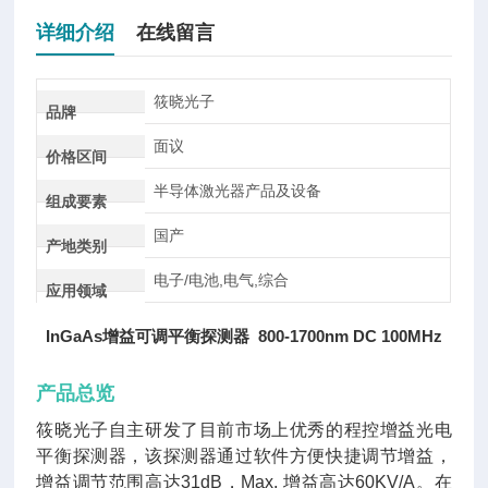
详细介绍
在线留言
筱晓光子
品牌
面议
价格区间
半导体激光器产品及设备
组成要素
国产
产地类别
电子/电池,电气,综合
应用领域
InGaAs增益可调平衡探测器 800-1700nm DC 100MHz
产品总览
筱晓光子自主研发了目前市场上优秀的程控增益光电
平衡探测器，该探测器通过软件方便快捷调节增益，
增益调节范围高达31dB，Max. 增益高达60KV/A。在