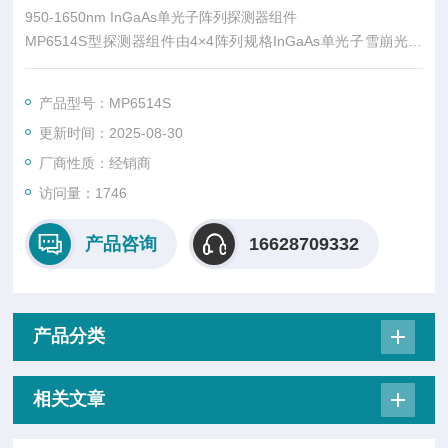
950-1650nm InGaAs单光子阵列探测器组件
MP6514S型探测器组件由4×4阵列规格InGaAs单光子雪崩光电
二极管(SPAD)芯片、CMOS主被动淬灭电路芯片倒焊互连而成的
探测器模块与电压逆变模块、制冷模块、信号控制模块组成。在
产品型号：MP6514S
盖革工作模式下，探测器组件各像元独立、自由运行，探测0.95-
更新时间：2025-08-30
1.65 μm的近红外波段范围内微弱光信号，实时输出TTL电信
号。
厂商性质：经销商
访问量：1746
产品咨询
16628709332
产品分类
相关文章