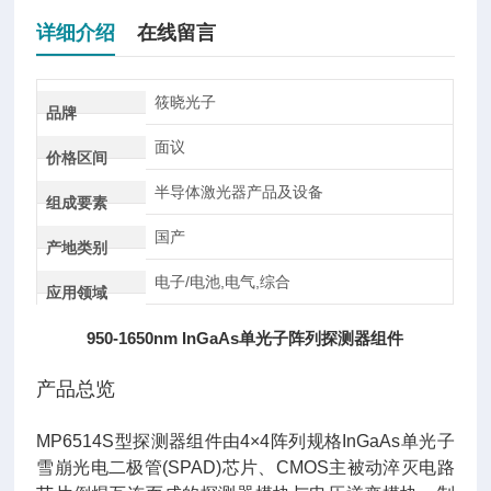
详细介绍
在线留言
筱晓光子
品牌
面议
价格区间
半导体激光器产品及设备
组成要素
国产
产地类别
电子/电池,电气,综合
应用领域
950-1650nm InGaAs单光子阵列探测器组件
产品总览
MP6514S型探测器组件由4×4阵列规格InGaAs单光子
雪崩光电二极管(SPAD)芯片、CMOS主被动淬灭电路