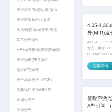
上的偏振态旋转90
光纤加工/传感/边抛/微纳
光纤熔融拉锥机系统
4.05-4.3
跳线/连接器/光纤束/光缆
外(MIR)
其它光纤器件
LED 带玻
4.05-4.30um 
发光二极管LED
MFA光纤模场(模式)匹配器
LED Microsen
光纤光栅(FBG)器件
兴地宣布新的发
查看详情
有特殊的玻璃覆
偏振(PZ)光纤
了 LED 输出
3-5 倍）。...
光子晶体光纤（PCF）
高非线性光纤(HNLF)
低噪声激
金属化光纤
A型引脚 
无源光纤