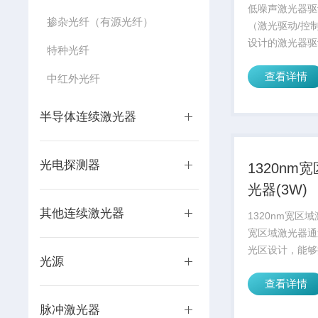
动/控制）
低噪声激光器驱
掺杂光纤（有源光纤）
（激光驱动/控
设计的激光器驱
特种光纤
g际优良的半导
查看详情
动技术。具有输
中红外光纤
电流精度高、恒
抗干扰能力强等
半导体连续激光器
有过流，过压，
措施...
光电探测器
1320nm
光器(3W)
其他连续激光器
1320nm宽区域
宽区域激光器通
光区设计，能够
光源
率、高效率、低
查看详情
光输出，广泛应
医疗、科学研究
脉冲激光器