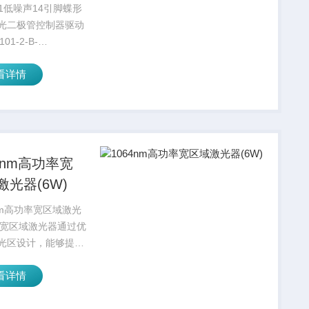
管控制器驱动
01低噪声14引脚蝶形
L101-2-B-
光二极管控制器驱动
101-2-B-
heron CTL101是一
看详情
调制与温度控制器相
低噪声电流驱动器。
计用于驱动窄线宽激
。...
4nm高功率宽
激光器(6W)
4nm高功率宽区域激光
W)宽区域激光器通过优
光区设计，能够提供
、高效率、低热负载
看详情
输出，广泛应用于工
疗、科学研究、通信