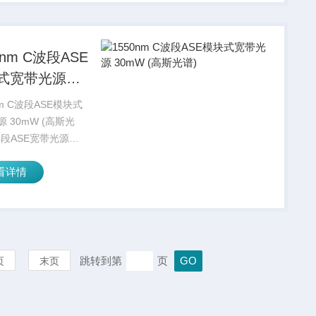
。它的优势在于良好
理、较低的能量损
0nm C波段ASE
式宽带光源
W (高斯光谱)
nm C波段ASE模块式
 30mW (高斯光
波段ASE宽带光源
光谱）是针对光纤陀
看详情
开发的专用光源，工
在1550nm波长范
谱接近于高斯形状。
控制和...
跳转到第
页
页
末页