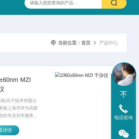
抛光硫化锌(ZnS)多光谱(透明)窗片 0.37-13.5um 25.4X3.0mm
当前位置：
首页
产品中心
±60nm MZI
仪
上海)光子技术有限公
家被上海市评为高新
业的专业光学服务公
电话咨询
务涵盖设备代理以及
看详情
作研发，建有*的
vanced Optical