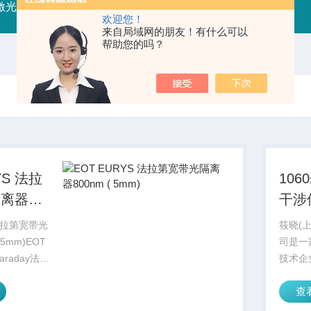
射激光器
RFLDM-RF射频激光二极管驱动（控制/电源）
IR
欢迎您！
来自局域网的朋友！有什么可以
帮助您的吗？
YS 法拉
1060
隔离器
干涉
5mm)
 法拉第宽带光
筱晓(
 5mm)EOT
司是一
araday法拉
技术企
在保持光束
司，业
查
下，在
项目合
在前进的方向
AOL(Ad