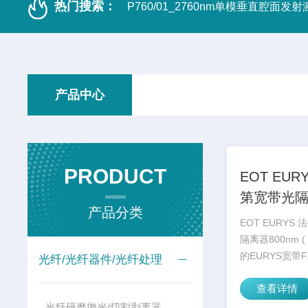
热门搜索：
P760/01_2760nm单模垂直腔面发
产品中心
PRODUCT
EOT EUR
第宽带光
产品分类
800nm ( 
EOT EURYS
隔离器800nm (
的EURYS宽带F
光纤/光纤器件/光纤处理
第光旋转器， 
查看详情
线性偏振的前提
800nm处将光
光纤研磨抛光/切割剥离器