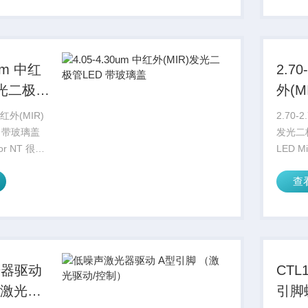
...
Lab
外客户提
0um 中红
2.70
发光二极管
外(
璃盖
LE
中红外(MIR)
2.70-
 带玻璃盖
发光二
sor NT 很高
LED M
光二极管具
兴地宣
查
盖层，增加
有特殊
光功率（高达
了 L
3-5 倍
光器驱动
CTL
（激光驱
引脚