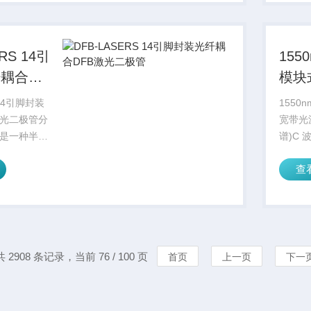
于良好的热
等领域
量损失和优
的热管
失...
RS 14引
155
纤耦合
模块
二极管
30m
 14引脚封装
1550
激光二极管分
宽带光源
是一种半导
谱)C 
衍射光栅沿
（高斯
查
格反射来巩
螺应用
模式。这种
作波长
的波长稳定
围，光
调整...
通过光谱
共 2908 条记录，当前 76 / 100 页
首页
上一页
下一