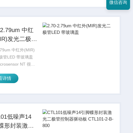
微信咨询
s)光学实验室，为国内
供...
-2.79um 中红
MIR)发光二极管
D 带玻璃盖
2.79um 中红外(MIR)
极管LED 带玻璃盖
icrosensor NT 很高
布新的发光二极管具
看详情
的玻璃覆盖层，增加
ED 输出光功率（高达
）。...
101低噪声14
蝶形封装激光