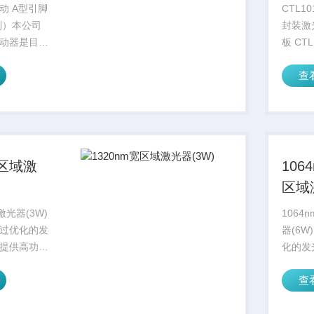
二极
动 A型引脚
CTL1
板 CT
制）本公司
封装激
动器是目前
板 CTL
800
体激光器驱
800Ko
查
出电流大、
个具有
流特性好、
结合的
优点，同时
它被设
过热等保护
光二极管
宽区域激
106
区域
激光器(3W)
106
过优化的发
器(6
提供高功
化的发
热负载的激
高功率
查
用于工业、
的激光
、通信等领
业、医