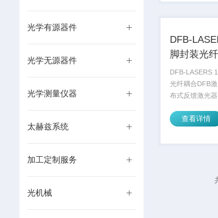
域。它的优势在
管理、较低的能
质...
光学有源器件
DFB-LASE
脚封装光
光学无源器件
DFB激光
DFB-LASERS
光纤耦合DFB
光学测量仪器
布式反馈激光器
体激光器，利用
查看详情
有源波导的布拉
太赫兹系统
固激光器的纵向
设计确保了提高
性和窄线宽。通过
加工定制服务
光机械