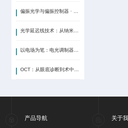
偏振光学与偏振控制器 · 掌控光的振动方向
光学延迟线技术：从纳米精度到飞秒操控的光程精密艺术
以电场为笔：电光调制器在光波上书写GHz级的精密控制
OCT：从眼底诊断到术中导航--用光波丈量生命的微观结构
产品导航
关于