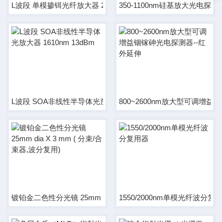
L波段 单模掺铒光纤放大器 2W
350-1100nm硅基放大光电探测
800~2600nm放大型可调增
L波段 SOA非线性半导体光放大器 1610nm 13dBm
镀铂金二色性分光镜 25mm dia X 3 mm ( 分束/合束器,波分复用)
1550/2000nm单模光纤波分复