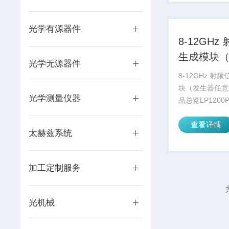
们也可以在反向
光纤耦...
光学有源器件
8-12GHz
生成模块
光学无源器件
任意波形
8-12GHz 射
块（发生器任意
光学测量仪器
品总览LP1200
宽带频率合成模
查看详情
带为8-12GH
太赫兹系统
扫描、功率扫描
功能。它具有频
噪声好、跳频...
加工定制服务
光机械