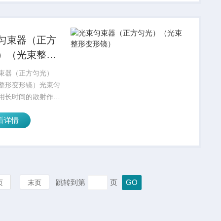
匀束器（正方
）（光束整形
镜）
束器（正方匀光）
整形变形镜）光束匀
用长时间的散射作用
的入射光束转换成一
看详情
形状的均匀强度分布
。对于任何的输入波
可以实现想要的光斑
激光匀束器的主要优
射...
跳转到第
页
页
末页