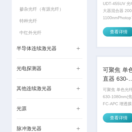
器 200-1
UDT-455UV
掺杂光纤（有源光纤）
大器混合器 200-
1100nmPhot
特种光纤
光电二极管和运
查看详情
合在同一封装中
中红外光纤
Photops™通
谱范围为350nm.
半导体连续激光器
光电探测器
可聚焦 单
直器 630-
1080nm(
其他连续激光器
可聚焦 单色光
125mm FC
630-1080nm
FC-APC 增透膜5
增透膜54)
光源
系列光纤准直器
查看详情
射光纤电缆的辐
的，具有高指向
脉冲激光器