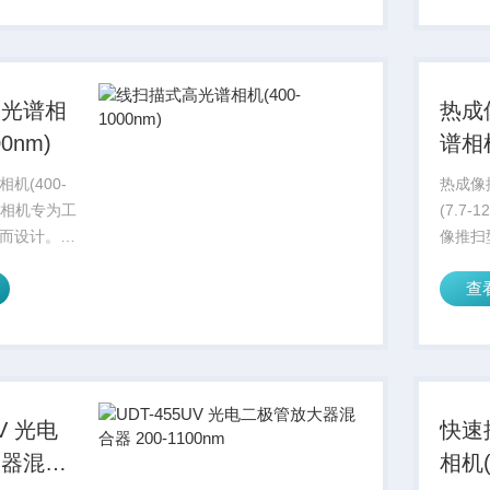
据。
高光谱相
热成
00nm)
谱相机
12.3
机(400-
热成像
光谱相机专为工
(7.7
而设计。高
像推扫
扫描模式工
7.7 至
查
可见光和近
光谱范
 (400-
的光谱数据，经
UV 光电
快速
大器混合
相机(