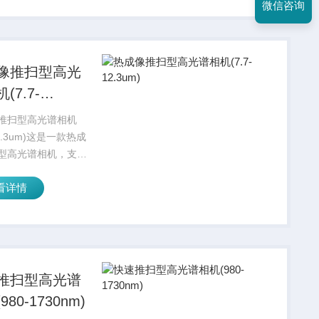
微信咨询
像推扫型高光
(7.7-
um)
推扫型高光谱相机
-12.3um)这是一款热成
型高光谱相机，支持
 12.3 µm 的全 LWIR
看详情
围。
推扫型高光谱
980-1730nm)