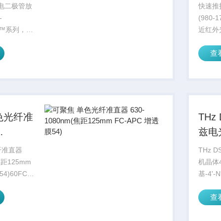
100nm
 光电二极管放
快速推
(980
op™系列，将
近红外光
算放大器集
nm)
查
。
光谱相
用检测器的光
和自由
..
眼难以
体。它是
色光纤准
THz
兹电
焦距
纤准直器
THz 
-APC
(焦距125mm
机晶体
4)60FC-T
基-4'
是为准直出
2,4,6-(
查
射而设计
dimeth
稳定性。它
methyl-