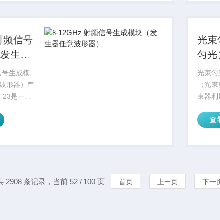
模式下用作
 射频信号
光束
（发生器
匀光
器）
变形
频信号生成模
光束匀
波形器）产
（光束
P-23是一款
束器利
块，输出频
使准直
查
z。它具有频率
个特定
和外部触发
的光束
带宽、相位
长，都
形状。
点是对入
共 2908 条记录，当前 52 / 100 页
首页
上一页
下一