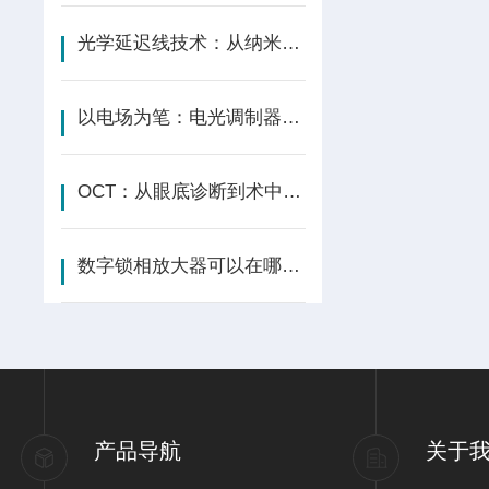
光学延迟线技术：从纳米精度到飞秒操控的光程精密艺术
以电场为笔：电光调制器在光波上书写GHz级的精密控制
OCT：从眼底诊断到术中导航--用光波丈量生命的微观结构
数字锁相放大器可以在哪些领域使用？
产品导航
关于