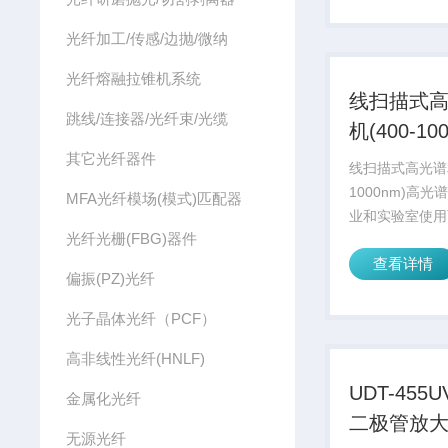
范围极为广泛。
光纤加工/传感/边抛/微纳
光纤熔融拉锥机系统
线扫描式
跳线/连接器/光纤束/光缆
机(400-10
其它光纤器件
线扫描式高光谱相
1000nm)高
MFA光纤模场(模式)匹配器
业和实验室使用
光纤光栅(FBG)器件
光谱相机采用线
查看详情
作，可用于收集
偏振(PZ)光纤
红外 (VNIR) 区域
1000 nm) 
光子晶体光纤（PCF）
过...
高非线性光纤(HNLF)
UDT-455
金属化光纤
二极管放
无源光纤