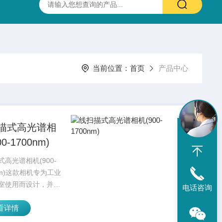
抛光硫化锌(ZnS)多光谱(透明)窗片 0.37-13.5um 25.4X3.0mm
当前位置：
首页
产品中心
描式高光谱相
0-1700nm)
高光谱相机(900-
nm)这款相机专为工业
室使用而设计，并采
电话咨询
描模式工作，可用于
看详情
外 NIR 区域（900
00 nm）的高光谱数