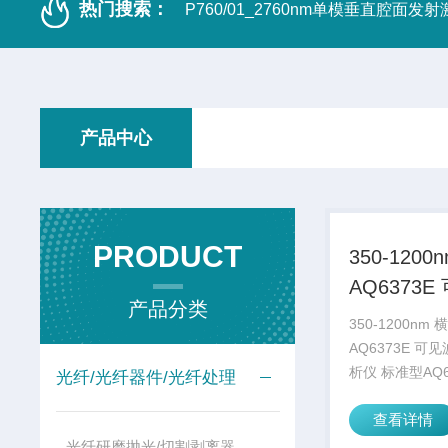
热门搜索：
P760/01_2760nm单模垂直腔面发
产品中心
PRODUCT
350-1200
AQ6373E
产品分类
长光谱分析
350-1200nm 
型
AQ6373E 可
析仪 标准型AQ6
光纤/光纤器件/光纤处理
波长光谱分析仪可
查看详情
至 1200 nm
高速、准确的分
光纤研磨抛光/切割剥离器