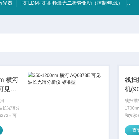
射激光器
RFLDM-RF射频激光二极管驱动（控制/电源）
IR
nm 横河
线扫
 可见波
机(90
仪 标准
横河
线扫描式
见波长光谱分
1700
373E 可见
和实验
对 350
用线扫
查
 的短波长进行
收集近红
析,，应用
至 17