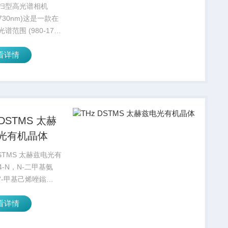
扫型高光谱相机
-1730nm)这是一款在
谱范围 (980-1730
 内工作的快速推扫型高
看详情
机，能够识别传送带
落体式检测系统上人
分辨的高速移动物
一款...
 DSTMS 太赫
光有机晶体
DSTMS 太赫兹电光有
4-N，N-二甲基氨
-N'-甲基己烯唑鎓
4-N,N-
看详情
ylamino-4’-N’-
stilbazolium 2,4,...