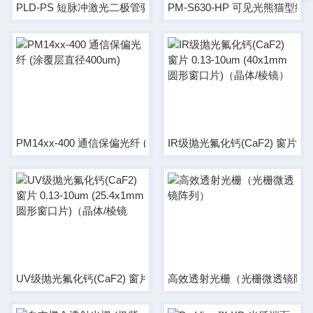
PLD-PS 短脉冲激光二极管驱动器 (输出2A 3V 用于脉宽50ps 重复
PM-S630-HP 可见光熊猫型纯硅
PM14xx-400 通信保偏光纤 (涂覆层直径400um)
IR级抛光氟化钙(CaF2) 窗片 0.
UV级抛光氟化钙(CaF2) 窗片 0.13-10um (25.4x1mm 圆形窗
高效透射光栅（光栅微透镜阵